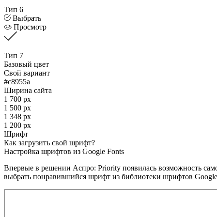
Тип 6
Выбрать
Просмотр
Тип 7
Базовый цвет
Свой вариант
#c8955a
Ширина сайта
1 700 px
1 500 px
1 348 px
1 200 px
Шрифт
Как загрузить свой шрифт?
Настройка шрифтов из Google Fonts
Впервые в решении Аспро: Priority появилась возможность са
выбрать понравившийся шрифт из библиотеки шрифтов Google 